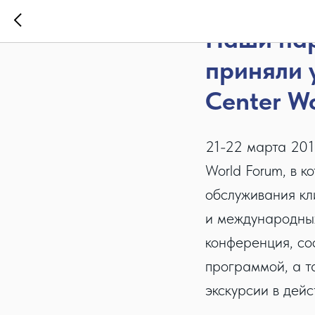
2017-03-21 16:28
Наши пар
приняли 
Center W
21-22 марта 201
World Forum, в 
обслуживания кл
и международны
конференция, со
программой, а т
экскурсии в дей