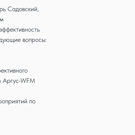
рь Садовский,
ом
 эффективность
едующие вопросы:
фективного
ем Аргуc-WFM
роприятий по