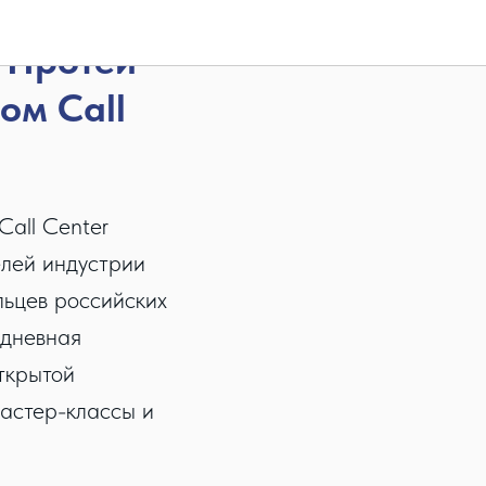
 Протей
ом Call
all Center
елей индустрии
льцев российских
хдневная
ткрытой
мастер-классы и