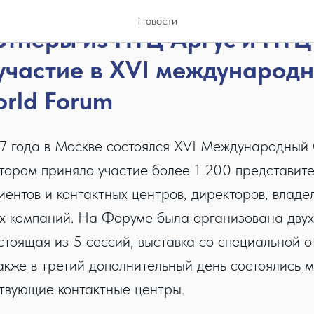
Новости
тнеры из НТЦ Аргус и НТЦ
участие в XVI международн
orld Forum
7 года в Москве состоялся XVI Международный C
котором приняло участие более 1 200 представит
иентов и контактных центров, директоров, владе
х компаний. На Форуме была организована дву
стоящая из 5 сессий, выставка со специальной о
акже в третий дополнительный день состоялись 
ствующие контактные центры.