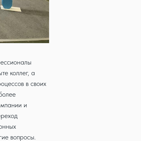
фессионалы
те коллег, а
оцессов в своих
иболее
омпании и
ереход
онных
гие вопросы.